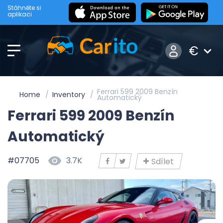
Stáhněte si
aplikaci
€
Ferrari 599 2009 Benzín
Home
Inventory
Automatický
Ferrari 599 2009 Benzín
Automatický
#07705
3.7K
Sdílet