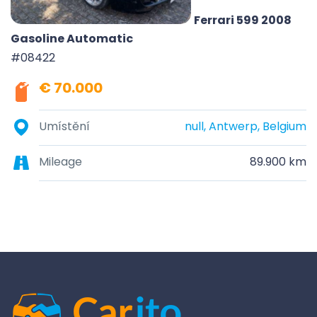
Ferrari 599 2008
Gasoline Automatic
#08422
€ 70.000
Umístění
null, Antwerp, Belgium
Mileage
89.900 km