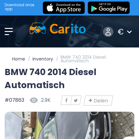
Download onze
app
€
BMW 740 2014 Diesel
Home
Inventory
Automatisch
BMW 740 2014 Diesel
Automatisch
#07863
2.9K
Delen