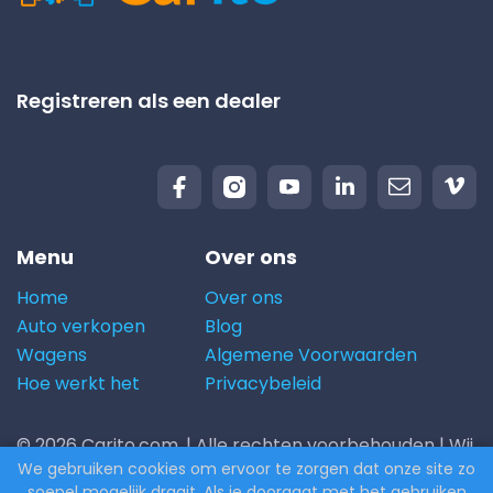
Registreren als een dealer
Menu
Over ons
Home
Over ons
Auto verkopen
Blog
Wagens
Algemene Voorwaarden
Hoe werkt het
Privacybeleid
© 2026 Carito.com. | Alle rechten voorbehouden | Wij
We gebruiken cookies om ervoor te zorgen dat onze site zo
kopen uw auto aan de beste prijs! | Powered by
soepel mogelijk draait. Als je doorgaat met het gebruiken