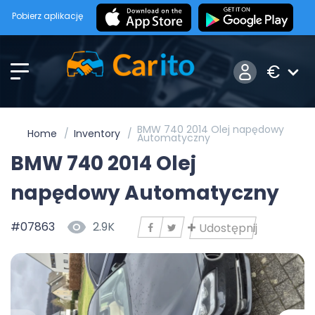
Pobierz aplikację
€
BMW 740 2014 Olej napędowy
Home
Inventory
Automatyczny
BMW 740 2014 Olej
napędowy Automatyczny
#07863
2.9K
Udostępnij