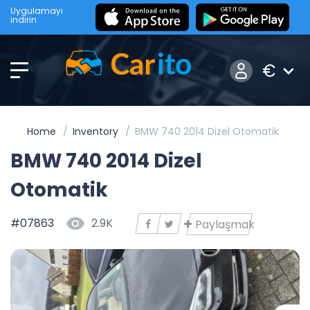
Uygulamayı
indirin
€
Home
Inventory
BMW 740 2014 Dizel Otomatik
BMW 740 2014 Dizel
Otomatik
#07863
2.9K
Paylaşmak