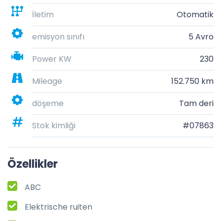
İletim
Otomatik
emisyon sınıfı
5 Avro
Power KW
230
Mileage
152.750 km
döşeme
Tam deri
Stok kimliği
#07863
Özellikler
ABC
Elektrische ruiten