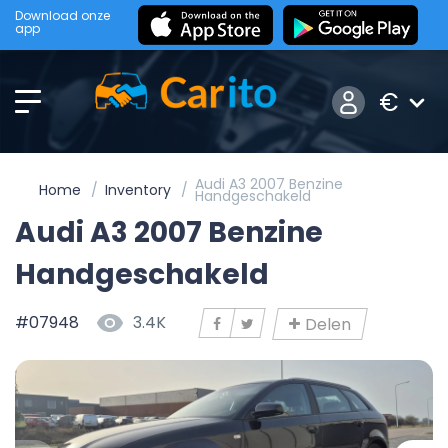
Download onze
app
€
Audi A3 2007 Benzine
Home
Inventory
Handgeschakeld
Audi A3 2007 Benzine
Handgeschakeld
#07948
3.4K
Delen