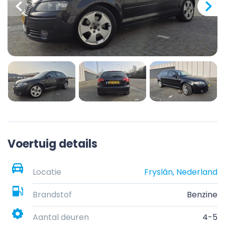
Voertuig details
Locatie
Fryslân, Nederland
Brandstof
Benzine
Aantal deuren
4-5