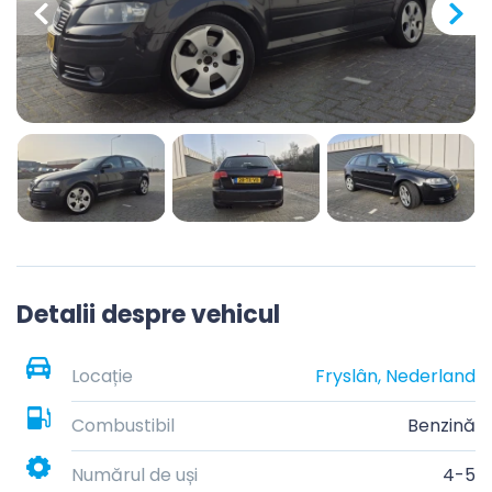
Detalii despre vehicul
Locație
Fryslân, Nederland
Combustibil
Benzină
Numărul de uși
4-5