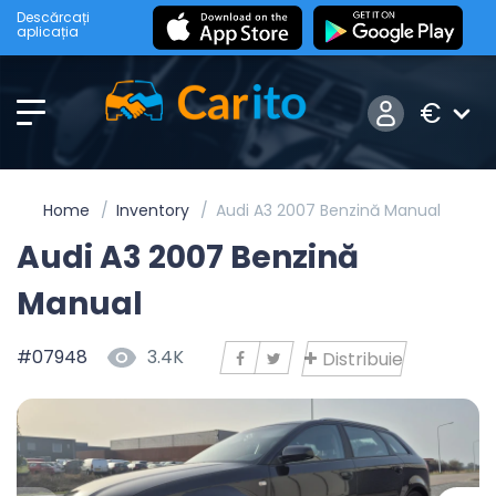
Descărcați
aplicația
€
Home
Inventory
Audi A3 2007 Benzină Manual
Audi A3 2007 Benzină
Manual
#07948
3.4K
Distribuie