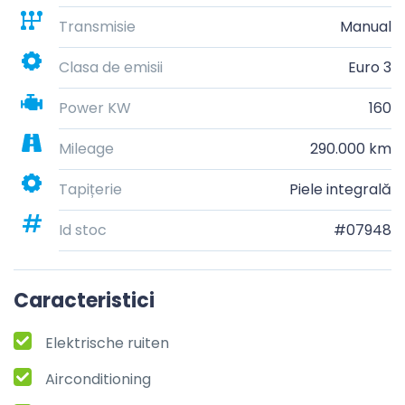
Transmisie
Manual
Clasa de emisii
Euro 3
Power KW
160
Mileage
290.000 km
Tapițerie
Piele integrală
Id stoc
#07948
Caracteristici
Elektrische ruiten
Airconditioning