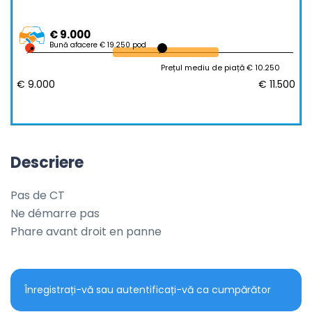
€ 9.000
Bună afacere € 19.250 pod
Prețul mediu de piață € 10.250
€ 9.000
€ 11.500
Descriere
Pas de CT

Ne démarre pas

Phare avant droit en panne
Înregistrați-vă sau autentificați-vă ca cumpărător