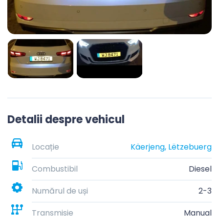
Detalii despre vehicul
Locație
Käerjeng, Lëtzebuerg
Combustibil
Diesel
Numărul de uși
2-3
Transmisie
Manual