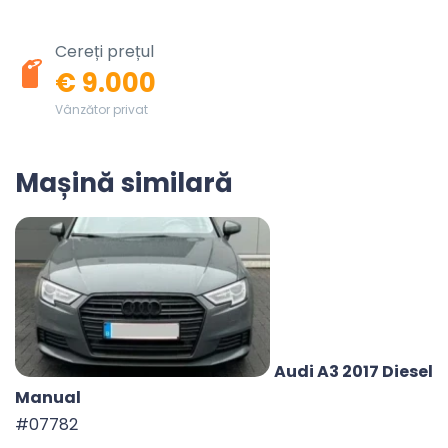
Cereți prețul
€ 9.000
Vânzător privat
Mașină similară
Audi A3 2017 Diesel
Manual
#07782