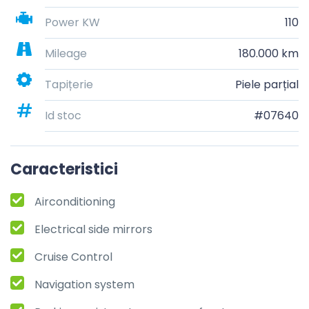
Power KW
110
Mileage
180.000 km
Tapițerie
Piele parțial
Id stoc
#07640
Caracteristici
Airconditioning
Electrical side mirrors
Cruise Control
Navigation system