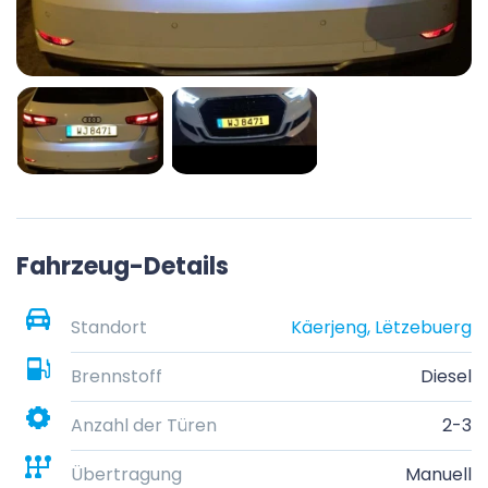
Fahrzeug-Details
Standort
Käerjeng, Lëtzebuerg
Brennstoff
Diesel
Anzahl der Türen
2-3
Übertragung
Manuell