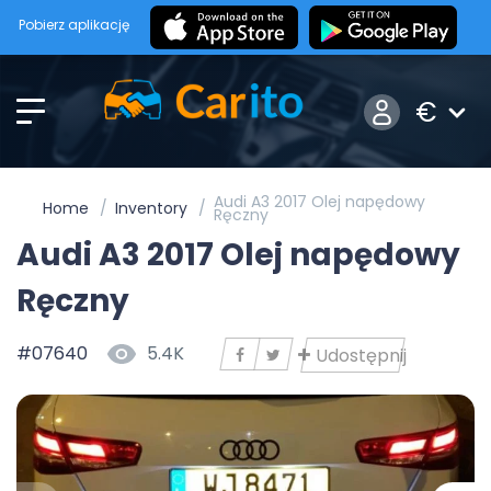
Pobierz aplikację
€
Audi A3 2017 Olej napędowy
Home
Inventory
Ręczny
Audi A3 2017 Olej napędowy
Ręczny
#07640
5.4K
Udostępnij