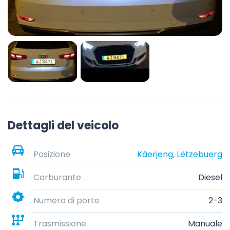
Dettagli del veicolo
Posizione
Käerjeng, Lëtzebuerg
Carburante
Diesel
Numero di porte
2-3
Trasmissione
Manuale