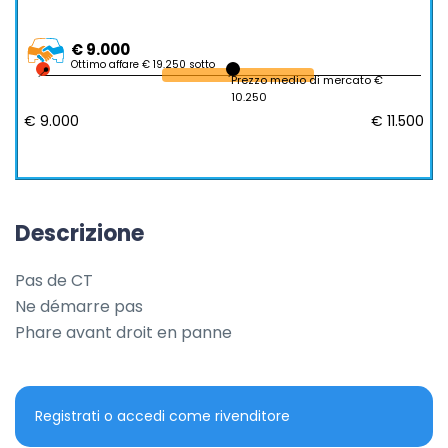
€ 9.000
Ottimo affare € 19.250 sotto
Prezzo medio di mercato €
10.250
€ 9.000
€ 11.500
Descrizione
Pas de CT

Ne démarre pas

Phare avant droit en panne
Registrati o accedi come rivenditore