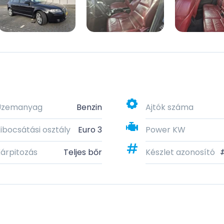
Üzemanyag
Benzin
Ajtók száma
ibocsátási osztály
Euro 3
Power KW
árpitozás
Teljes bőr
Készlet azonosító