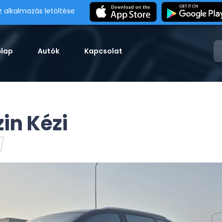
z alkalmazás letöltése
őlap
Autók
Kapcsolat
in Kézi