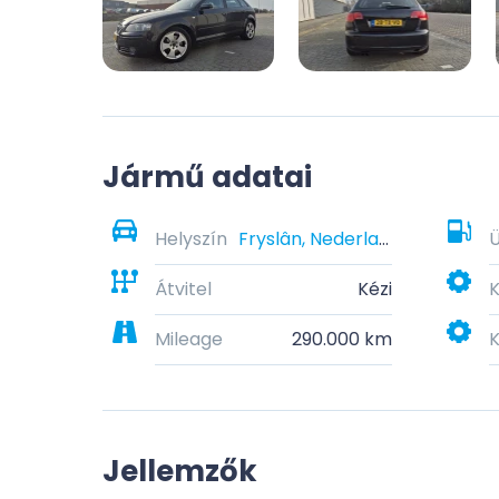
Jármű adatai
Helyszín
Fryslân, Nederland
Átvitel
Kézi
K
Mileage
290.000 km
K
Jellemzők