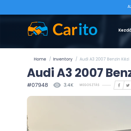
A
Kezd
Home
Inventory
Audi A3 2007 Benzin Kézi
Audi A3 2007 Benz
#07948
3.4K
MEGOSZTÁS