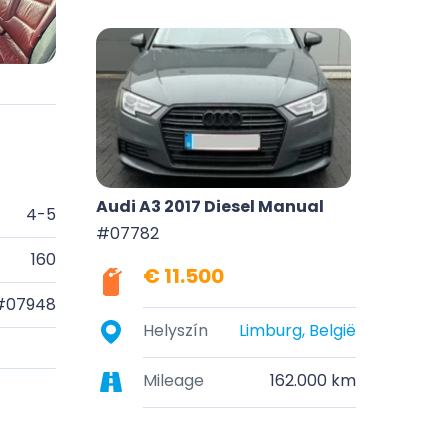
Audi A3 2017 Diesel Manual
4-5
#07782
160
€ 11.500
#07948
Helyszín
Limburg, België
Mileage
162.000 km