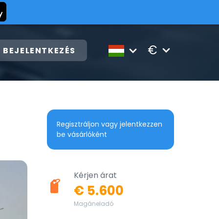
€
BEJELENTKEZÉS
Regisztráljon vagy jelentkezzen
be vásárlóként
Kérjen árat
€ 5.600
Magáneladó