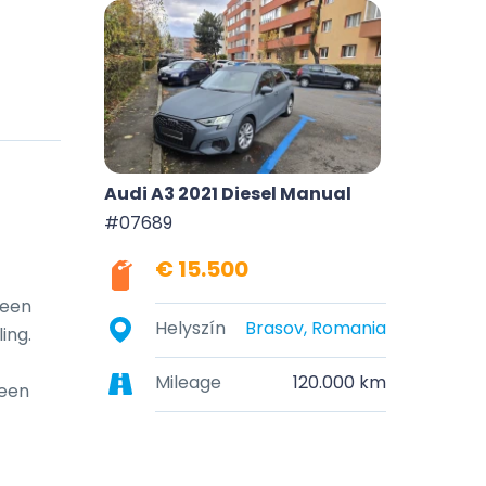
Audi A3 2021 Diesel Manual
#07689
€ 15.500
een 
Helyszín
Brasov, Romania
ng.

Mileage
120.000 km
een 