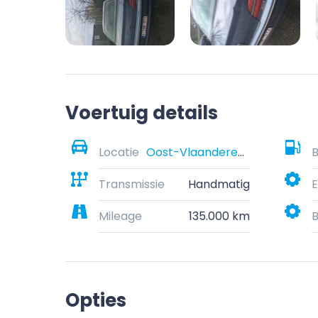
Voertuig details
Locatie
Oost-Vlaanderen, België
B
Transmissie
Handmatig
E
Mileage
135.000 km
B
Opties