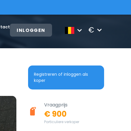
tact
€
INLOGGEN
Registreren of inloggen als
koper
Vraagprijs
€ 900
Particuliere verkoper