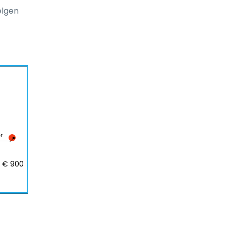
elgen
r
€ 900