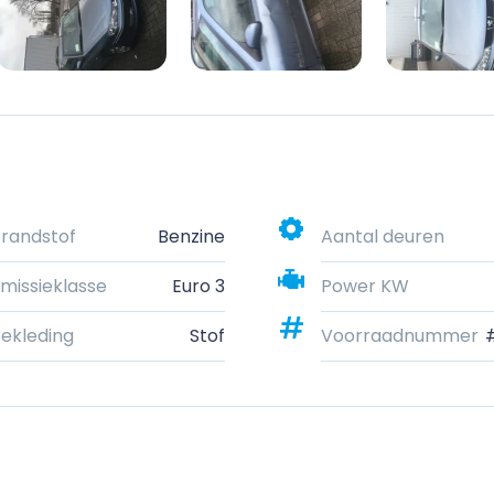
randstof
Benzine
Aantal deuren
missieklasse
Euro 3
Power KW
ekleding
Stof
Voorraadnummer