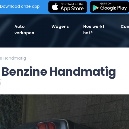
Download onze app
Auto
Wagens
Hoe werkt
Con
verkopen
het?
ne Handmatig
9 Benzine Handmatig