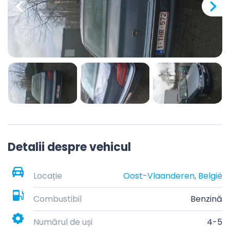
Detalii despre vehicul
Locație
Oost-Vlaanderen, België
Combustibil
Benzină
Numărul de uși
4-5