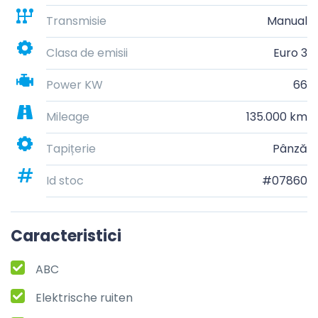
Transmisie
Manual
Clasa de emisii
Euro 3
Power KW
66
Mileage
135.000 km
Tapițerie
Pânză
Id stoc
#07860
Caracteristici
ABC
Elektrische ruiten