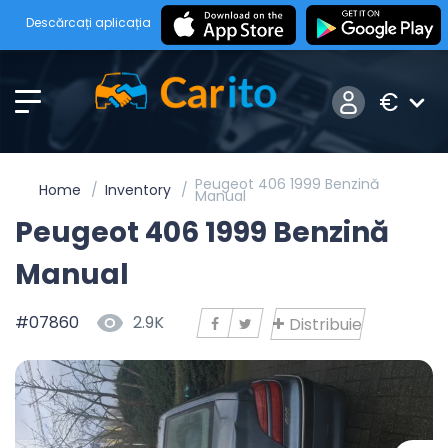
Descărcați aplicația
€
Peugeot 406 1999 Benzină
Home
Inventory
Manual
Peugeot 406 1999 Benzină
Manual
#07860
2.9K
Distribuie