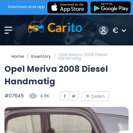
Download onze app
€
Opel Meriva 2008 Diesel
Home
Inventory
Handmatig
Opel Meriva 2008 Diesel
Handmatig
#07645
4.9K
Delen