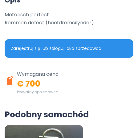
Opis
Motorisch perfect

Remmen defect (hoofdremcilynder)
Zarejestruj się lub zaloguj jako sprzedawca
Wymagana cena
€ 700
Prywatny sprzedawca
Podobny samochód