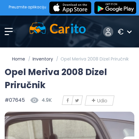
Preuzmite aplikaciju
€
Home
Inventory
Opel Meriva 2008 Dizel Priručnik
Opel Meriva 2008 Dizel
Priručnik
#07645
4.9K
Udio