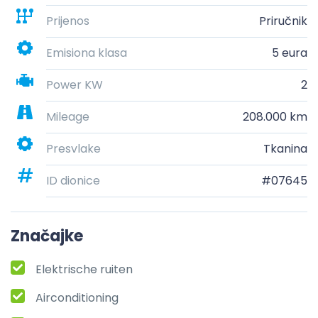
Prijenos
Priručnik
Emisiona klasa
5 eura
Power KW
2
Mileage
208.000 km
Presvlake
Tkanina
ID dionice
#07645
Značajke
Elektrische ruiten
Airconditioning