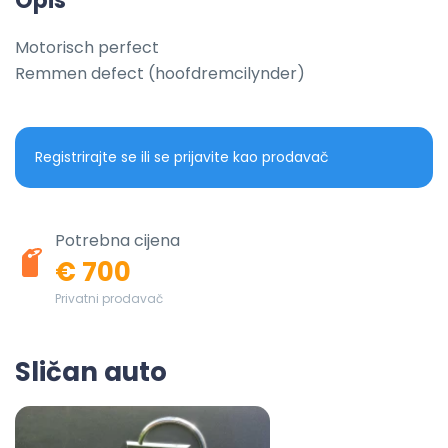
Opis
Motorisch perfect

Remmen defect (hoofdremcilynder)
Registrirajte se ili se prijavite kao prodavač
Potrebna cijena
€ 700
Privatni prodavač
Sličan auto