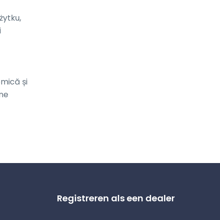
ytku, 
 
mică și 
ne 
Registreren als een dealer