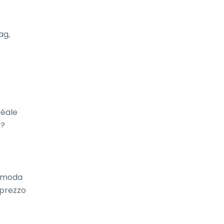
g, 
éale 
? 
omoda 
 prezzo 