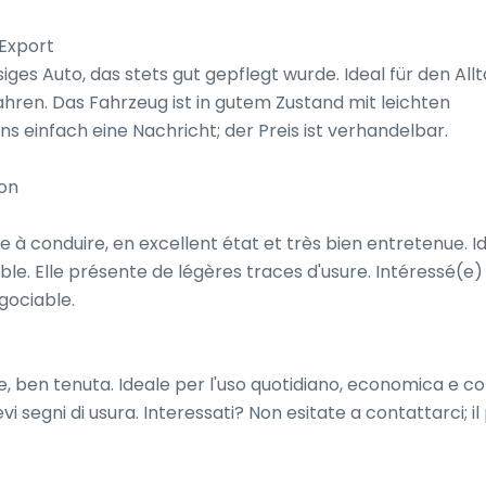
Export

siges Auto, das stets gut gepflegt wurde. Ideal für den Allta
ren. Das Fahrzeug ist in gutem Zustand mit leichten 
 einfach eine Nachricht; der Preis ist verhandelbar.

on

e à conduire, en excellent état et très bien entretenue. Id
le. Elle présente de légères traces d'usure. Intéressé(e) 
gociable.

le, ben tenuta. Ideale per l'uso quotidiano, economica e c
vi segni di usura. Interessati? Non esitate a contattarci; il