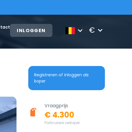
tact
€
INLOGGEN
Registreren of inloggen als
koper
Vraagprijs
€ 4.300
Particuliere verkoper