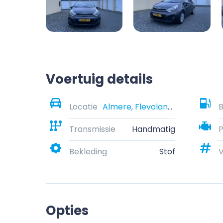
Voertuig details
Locatie
Almere, Flevoland, Nederland
B
Transmissie
Handmatig
Bekleding
Stof
Opties