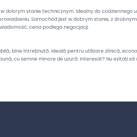
 w dobrym stanie technicznym. Idealny do codziennego uż
prowadzeniu. Samochód jest w dobrym stanie, z drobnymi
wiadomość; cena podlega negocjacji.

lă, bine întreținută. Ideală pentru utilizare zilnică, econo
bună, cu semne minore de uzură. Interesat? Nu ezitați să 