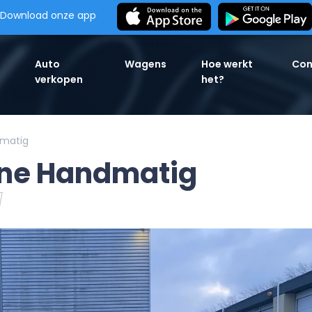
Download onze app
Auto
Wagens
Hoe werkt
Con
verkopen
het?
dmatig
zine Handmatig