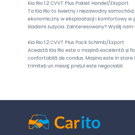
Kia Rio 1.2 CVVT Plus Pakiet Handel/Eksport

Ta Kia Rio to świetny i niezawodny samochód,
ekonomiczny w eksploatacji i komfortowy w 
śladami zużycia. Zainteresowany? Wyślij nam 
Kia Rio 1.2 CVVT Plus Pack Schimb/Export

Această Kia Rio este o mașină excelentă și fiabi
confortabilă de condus. Mașina este în stare 
trimiteți un mesaj; prețul este negociabil.