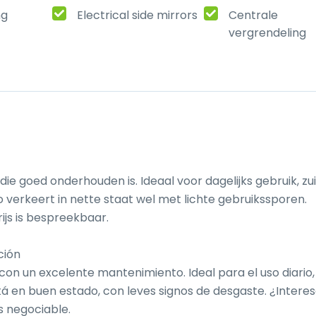
ng
Electrical side mirrors
Centrale
vergrendeling
ie goed onderhouden is. Ideaal voor dagelijks gebruik, zuin
 verkeert in nette staat wel met lichte gebruikssporen. 
ijs is bespreekbaar.

ión

 con un excelente mantenimiento. Ideal para el uso diario, 
á en buen estado, con leves signos de desgaste. ¿Interes
 negociable.
