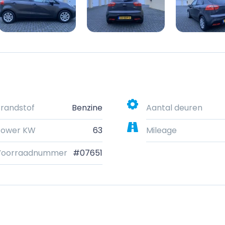
randstof
Benzine
Aantal deuren
Power KW
63
Mileage
Voorraadnummer
#07651