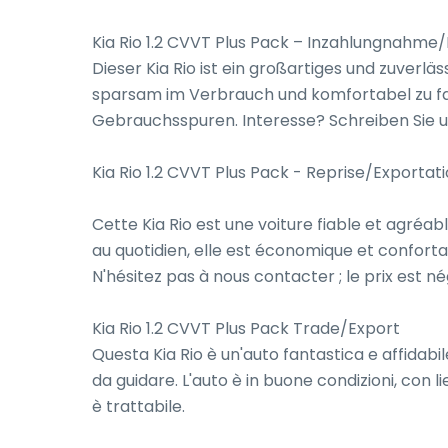
Kia Rio 1.2 CVVT Plus Pack – Inzahlungnahme/
Dieser Kia Rio ist ein großartiges und zuverläs
sparsam im Verbrauch und komfortabel zu fah
Gebrauchsspuren. Interesse? Schreiben Sie uns
Kia Rio 1.2 CVVT Plus Pack - Reprise/Exportati
Cette Kia Rio est une voiture fiable et agréabl
au quotidien, elle est économique et confortab
N'hésitez pas à nous contacter ; le prix est né
Kia Rio 1.2 CVVT Plus Pack Trade/Export

Questa Kia Rio è un'auto fantastica e affidabi
da guidare. L'auto è in buone condizioni, con lie
è trattabile.
