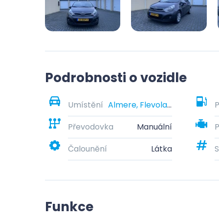
Podrobnosti o vozidle
Umístění
Almere, Flevoland, Nederland
P
Převodovka
Manuální
Čalounění
Látka
S
Funkce