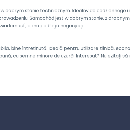
 w dobrym stanie technicznym. Idealny do codziennego uż
prowadzeniu. Samochód jest w dobrym stanie, z drobnymi
wiadomość; cena podlega negocjacji.

lă, bine întreținută. Ideală pentru utilizare zilnică, econo
bună, cu semne minore de uzură. Interesat? Nu ezitați să 