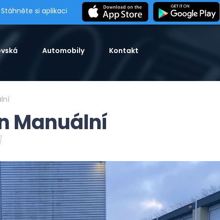
Stáhněte si aplikaci
vská
Automobily
Kontakt
lní
ín Manuální