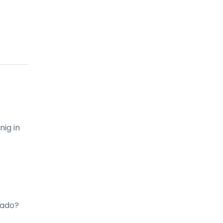
ig in 
ado? 