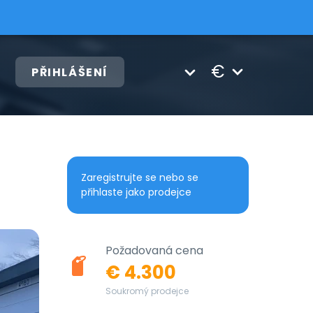
€
PŘIHLÁŠENÍ
Zaregistrujte se nebo se
přihlaste jako prodejce
Požadovaná cena
€ 4.300
Soukromý prodejce