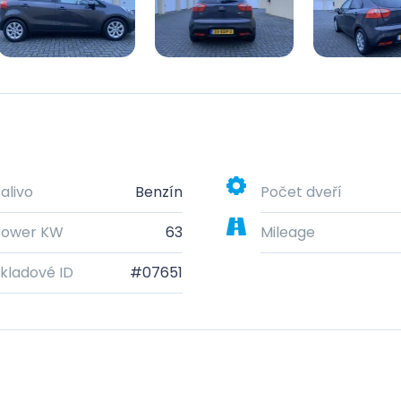
alivo
Benzín
Počet dveří
Power KW
63
Mileage
kladové ID
#07651