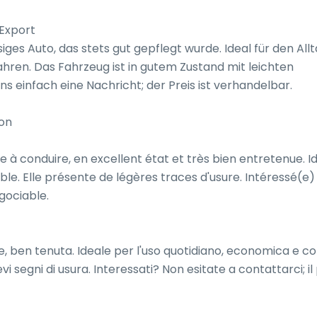
Export

siges Auto, das stets gut gepflegt wurde. Ideal für den Allta
ren. Das Fahrzeug ist in gutem Zustand mit leichten 
 einfach eine Nachricht; der Preis ist verhandelbar.

on

e à conduire, en excellent état et très bien entretenue. Id
le. Elle présente de légères traces d'usure. Intéressé(e) 
gociable.

le, ben tenuta. Ideale per l'uso quotidiano, economica e c
vi segni di usura. Interessati? Non esitate a contattarci; il