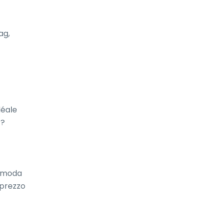
g, 
éale 
? 
omoda 
 prezzo 