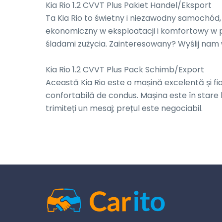
Kia Rio 1.2 CVVT Plus Pakiet Handel/Eksport

Ta Kia Rio to świetny i niezawodny samochód,
ekonomiczny w eksploatacji i komfortowy w 
śladami zużycia. Zainteresowany? Wyślij nam 
Kia Rio 1.2 CVVT Plus Pack Schimb/Export

Această Kia Rio este o mașină excelentă și fiabi
confortabilă de condus. Mașina este în stare 
trimiteți un mesaj; prețul este negociabil.