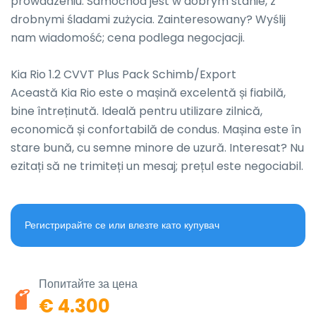
prowadzeniu. Samochód jest w dobrym stanie, z 
drobnymi śladami zużycia. Zainteresowany? Wyślij 
nam wiadomość; cena podlega negocjacji.

Kia Rio 1.2 CVVT Plus Pack Schimb/Export

Această Kia Rio este o mașină excelentă și fiabilă, 
bine întreținută. Ideală pentru utilizare zilnică, 
economică și confortabilă de condus. Mașina este în 
stare bună, cu semne minore de uzură. Interesat? Nu 
ezitați să ne trimiteți un mesaj; prețul este negociabil.
Регистрирайте се или влезте като купувач
Попитайте за цена
€ 4.300