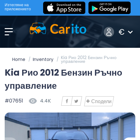
Изтегляне на
приложението
€
Kia Рио 2012 Бензин Ръчно
Home
Inventory
управление
Kia Рио 2012 Бензин Ръчно
управление
#07651
4.4K
Сподели