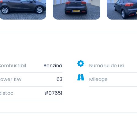
ombustibil
Benzină
Numărul de uși
Power KW
63
Mileage
d stoc
#07651