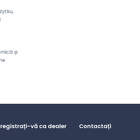
ytku, 
 
mică și 
ne 
nregistrați-vă ca dealer
Contactați