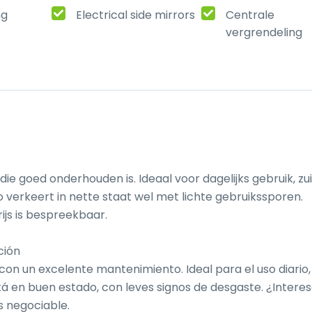
ng
Electrical side mirrors
Centrale
vergrendeling
ie goed onderhouden is. Ideaal voor dagelijks gebruik, zuin
 verkeert in nette staat wel met lichte gebruikssporen. 
ijs is bespreekbaar.

ión

 con un excelente mantenimiento. Ideal para el uso diario, 
á en buen estado, con leves signos de desgaste. ¿Interes
 negociable.
