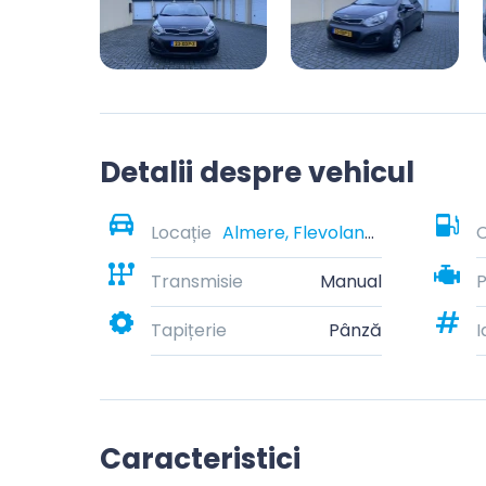
Detalii despre vehicul
Locație
Almere, Flevoland, Nederland
C
Transmisie
Manual
Tapițerie
Pânză
I
Caracteristici