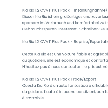
Kia Rio 1.2 CVVT Plus Pack – Inzahlungnahme/
Dieser Kia Rio ist ein großartiges und zuverläs
sparsam im Verbrauch und komfortabel zu fah
Gebrauchsspuren. Interesse? Schreiben Sie uns
Kia Rio 1.2 CVVT Plus Pack - Reprise/Exportati
Cette Kia Rio est une voiture fiable et agréabl
au quotidien, elle est économique et confortab
N'hésitez pas à nous contacter ; le prix est né
Kia Rio 1.2 CVVT Plus Pack Trade/Export

Questa Kia Rio è un'auto fantastica e affidabi
da guidare. L'auto è in buone condizioni, con lie
è trattabile.
