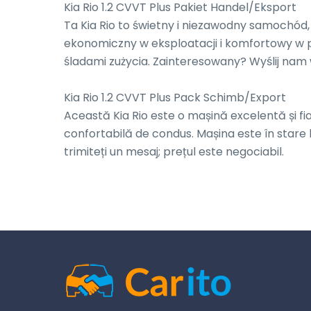
Kia Rio 1.2 CVVT Plus Pakiet Handel/Eksport

Ta Kia Rio to świetny i niezawodny samochód,
ekonomiczny w eksploatacji i komfortowy w 
śladami zużycia. Zainteresowany? Wyślij nam 
Kia Rio 1.2 CVVT Plus Pack Schimb/Export

Această Kia Rio este o mașină excelentă și fiabi
confortabilă de condus. Mașina este în stare 
trimiteți un mesaj; prețul este negociabil.