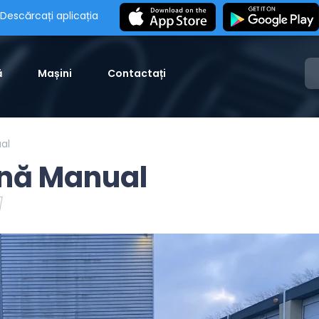
Descărcați aplicația
ă
Mașini
Contactați
al
ină Manual