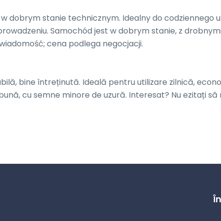
 w dobrym stanie technicznym. Idealny do codziennego uż
prowadzeniu. Samochód jest w dobrym stanie, z drobnymi
wiadomość; cena podlega negocjacji.

lă, bine întreținută. Ideală pentru utilizare zilnică, econo
bună, cu semne minore de uzură. Interesat? Nu ezitați să 
Î