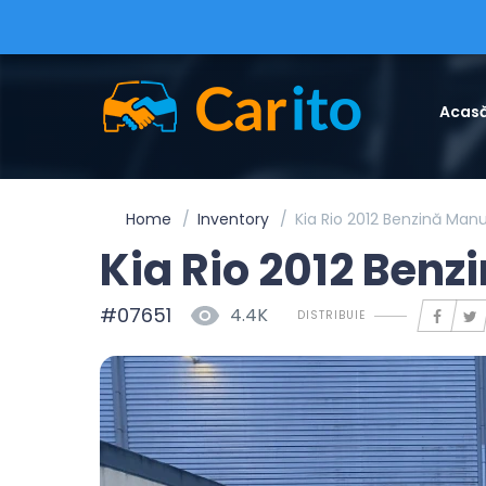
Acas
Home
Inventory
Kia Rio 2012 Benzină Manu
Kia Rio 2012 Benz
#07651
4.4K
DISTRIBUIE