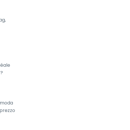
g, 
éale 
? 
omoda 
 prezzo 