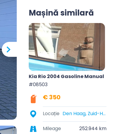
Mașină similară
Kia Rio 2004 Gasoline Manual
#08503
€ 350
Locație
Den Haag, Zuid-Holland, Nederland
Mileage
252.944 km