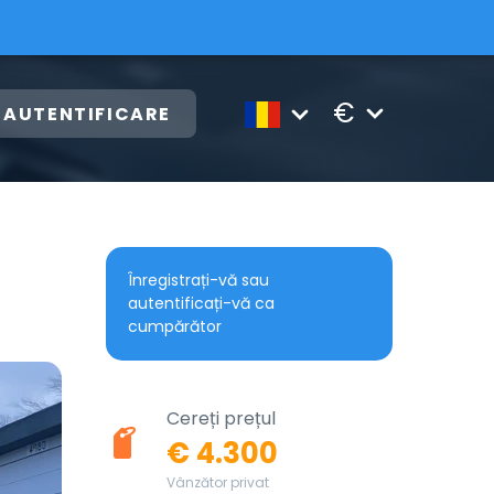
€
AUTENTIFICARE
Înregistrați-vă sau
autentificați-vă ca
cumpărător
Cereți prețul
€ 4.300
Vânzător privat