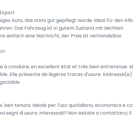
Export

siges Auto, das stets gut gepflegt wurde. Ideal für den Allta
ren. Das Fahrzeug ist in gutem Zustand mit leichten 
 einfach eine Nachricht; der Preis ist verhandelbar.

on

e à conduire, en excellent état et très bien entretenue. Id
le. Elle présente de légères traces d'usure. Intéressé(e) 
gociable.

le, ben tenuta. Ideale per l'uso quotidiano, economica e c
vi segni di usura. Interessati? Non esitate a contattarci; il