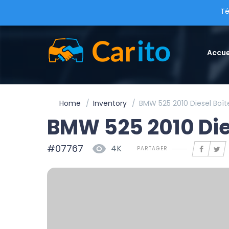
Té
Accue
Home
Inventory
BMW 525 2010 Diesel Boî
BMW 525 2010 Die
#07767
4K
PARTAGER