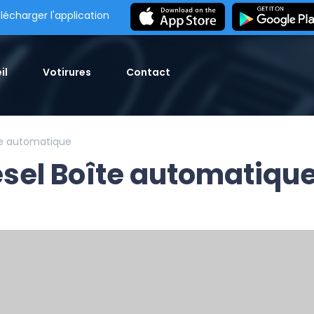
lécharger l'application
il
Votirures
Contact
te automatique
sel Boîte automatiqu