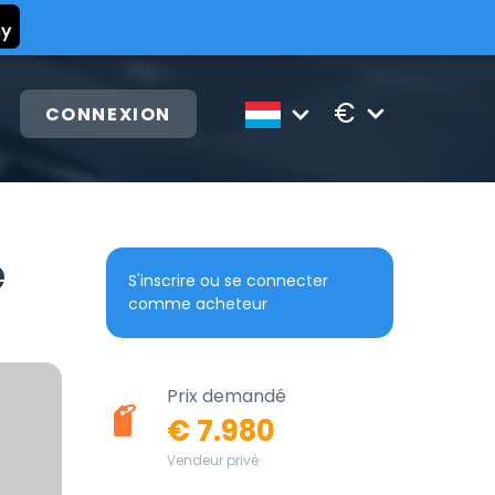
€
CONNEXION
e
S'inscrire ou se connecter
comme acheteur
Prix demandé
€ 7.980
Vendeur privé