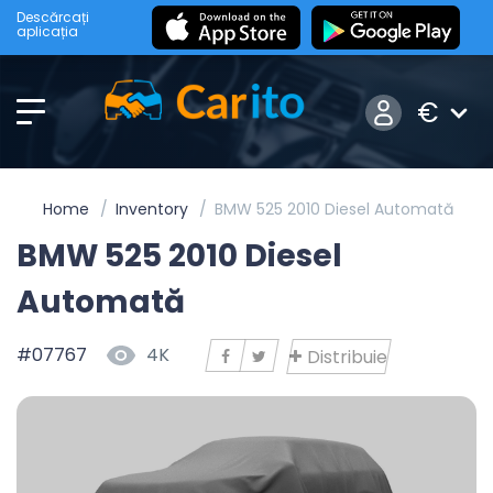
Descărcați
aplicația
€
Home
Inventory
BMW 525 2010 Diesel Automată
BMW 525 2010 Diesel
Automată
#07767
4K
Distribuie