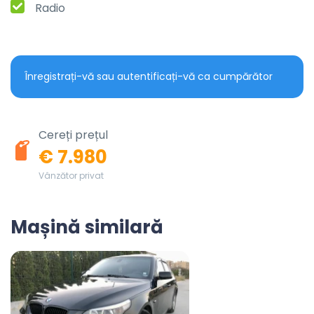
Radio
Înregistrați-vă sau autentificați-vă ca cumpărător
Cereți prețul
€ 7.980
Vânzător privat
Mașină similară