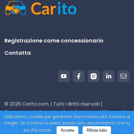
Registrazione come concessionario
Contatta
© 2026 Carito.com. | Tutti i diritti riservati |
Compriamo la tua auto al miglior prezzo! | Powered
Utilizziamo i cookie per garantire che il nostro sito funzioni al
by
CodiCo.io
meglio. Se continui a usare questo sito, assumeremo che tu
sia d'accordo.
Accetta
Rifiuta tutto