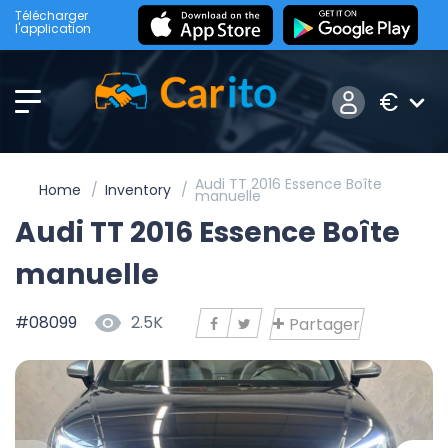
Télécharger
l'application
€
Audi TT 2016 Essence Boîte
Home
Inventory
manuelle
Audi TT 2016 Essence Boîte
manuelle
#08099
2.5K
Partager