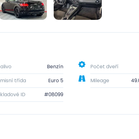
alivo
Benzín
Počet dveří
misní třída
Euro 5
Mileage
49
kladové ID
#08099