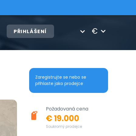
€
PŘIHLÁŠENÍ
Zaregistrujte se nebo se
přihlaste jako prodejce
Požadovaná cena
€ 19.000
Soukromý prodejce