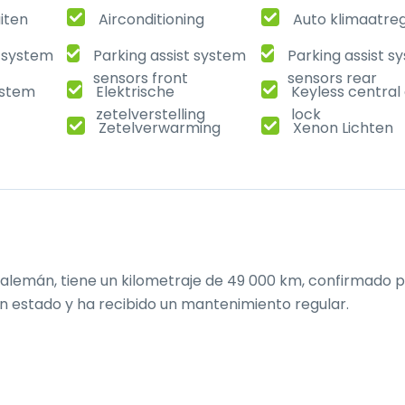
uiten
Airconditioning
Auto klimaatreg
t system
Parking assist system
Parking assist s
sensors front
sensors rear
ystem
Elektrische
Keyless central
zetelverstelling
lock
Zetelverwarming
Xenon Lichten
 alemán, tiene un kilometraje de 49 000 km, confirmado po
n estado y ha recibido un mantenimiento regular.