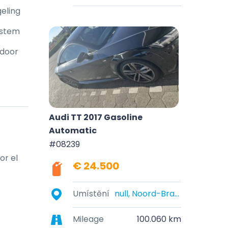
eling
ystem
 door
Audi TT 2017 Gasoline
Automatic
#08239
r el 
€ 24.500
Umístění
null, Noord-Brabant, Nederland
Mileage
100.060 km