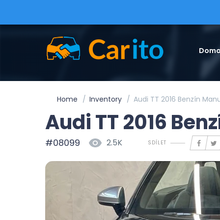
Domo
Home
Inventory
Audi TT 2016 Benzín Manu
Audi TT 2016 Ben
#08099
2.5K
SDÍLET