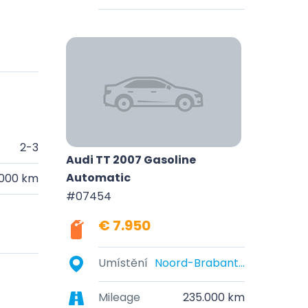
2-3
Audi TT 2007 Gasoline
Automatic
.000 km
#07454
€ 7.950
Umístění
Noord-Brabant, Nederland
Mileage
235.000 km