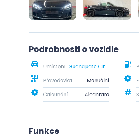
Podrobnosti o vozidle
Umístění
Guanajuato City, Guanajuato, Mexico
P
Převodovka
Manuální
E
Čalounění
Alcantara
S
Funkce