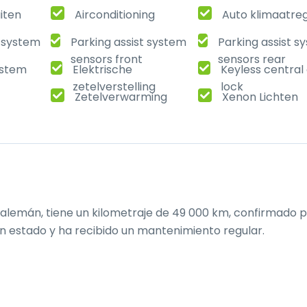
uiten
Airconditioning
Auto klimaatreg
t system
Parking assist system
Parking assist s
sensors front
sensors rear
ystem
Elektrische
Keyless central
zetelverstelling
lock
Zetelverwarming
Xenon Lichten
 alemán, tiene un kilometraje de 49 000 km, confirmado po
n estado y ha recibido un mantenimiento regular.