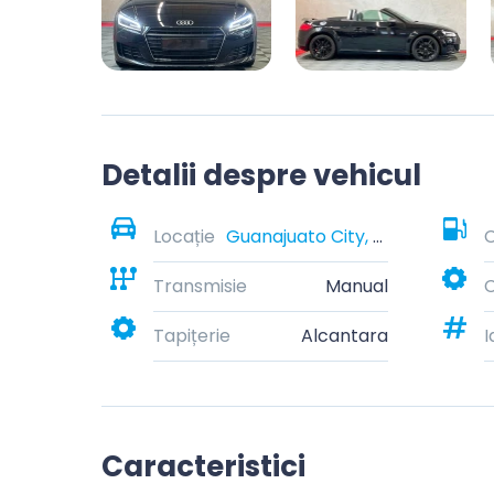
Detalii despre vehicul
Locație
Guanajuato City, Guanajuato, Mexico
C
Transmisie
Manual
C
Tapițerie
Alcantara
I
Caracteristici