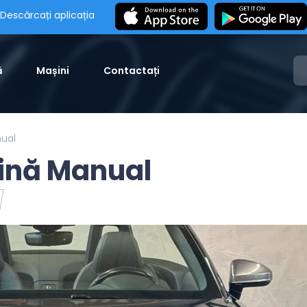
Descărcați aplicația
ă
Mașini
Contactați
nual
zină Manual