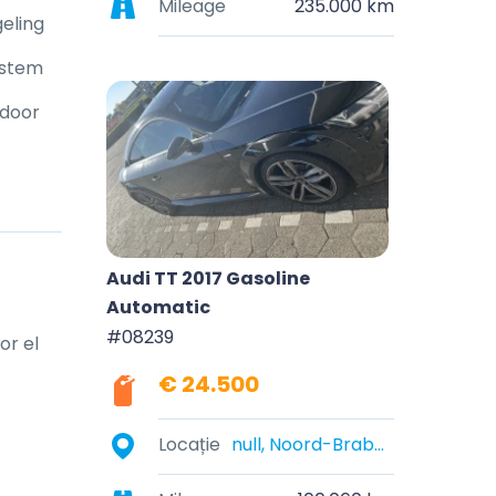
Mileage
235.000 km
eling
ystem
 door
Audi TT 2017 Gasoline
Automatic
#08239
r el 
€ 24.500
Locație
null, Noord-Brabant, Nederland