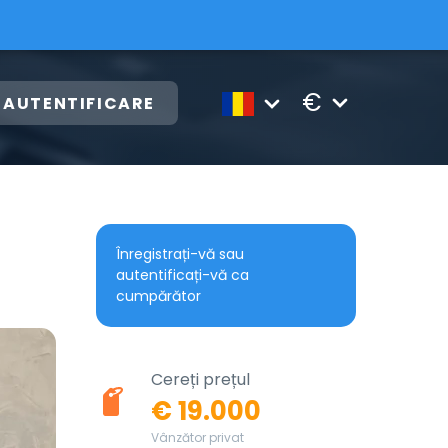
€
AUTENTIFICARE
Înregistrați-vă sau
autentificați-vă ca
cumpărător
Cereți prețul
€ 19.000
Vânzător privat