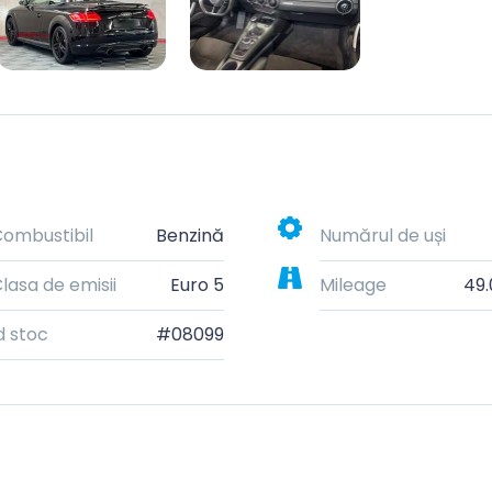
ombustibil
Benzină
Numărul de uși
lasa de emisii
Euro 5
Mileage
49
d stoc
#08099