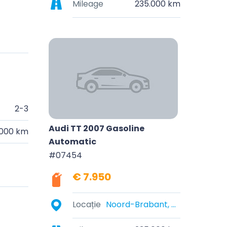
Mileage
235.000 km
2-3
Audi TT 2007 Gasoline
.000 km
Automatic
#07454
€ 7.950
Locație
Noord-Brabant, Nederland