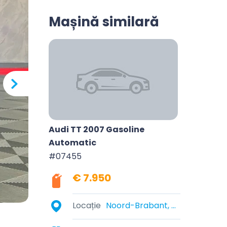
Mașină similară
Audi TT 2007 Gasoline
Automatic
#07455
€ 7.950
Locație
Noord-Brabant, Nederland