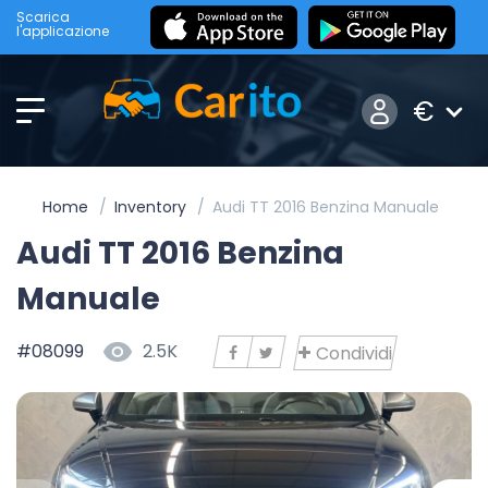
Scarica
l'applicazione
€
Home
Inventory
Audi TT 2016 Benzina Manuale
Audi TT 2016 Benzina
Manuale
#08099
2.5K
Condividi