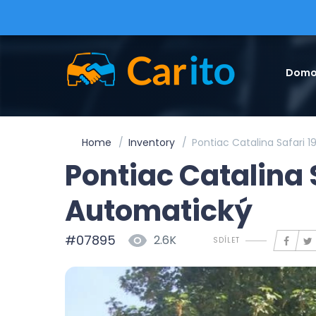
Domo
Home
Inventory
Pontiac Catalina Safari 
Pontiac Catalina 
Automatický
#07895
2.6K
SDÍLET