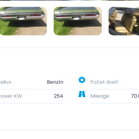
alivo
Benzín
Počet dveří
Power KW
254
Mileage
70