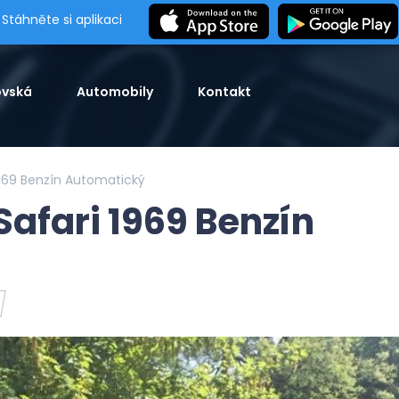
Stáhněte si aplikaci
vská
Automobily
Kontakt
1969 Benzín Automatický
Safari 1969 Benzín