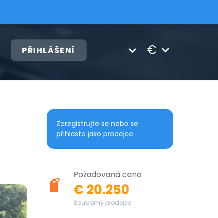
€
PŘIHLÁŠENÍ
Zaregistrujte se nebo se
přihlaste jako prodejce
Požadovaná cena
€ 20.250
Soukromý prodejce