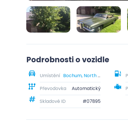
Podrobnosti o vozidle
Umístění
Bochum, North Rhine-Westphalia, Germany
P
Převodovka
Automatický
Skladové ID
#07895