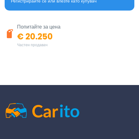
Регистрирайте се или влезте като купувач
Попитайте за цена
€ 20.250
Частен продавач