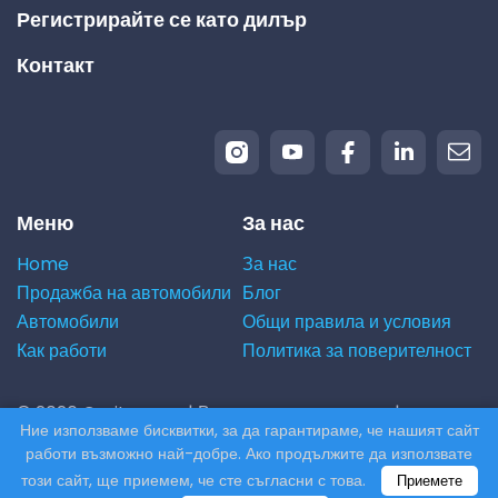
Регистрирайте се като дилър
Контакт
Меню
За нас
Home
За нас
Продажба на автомобили
Блог
Автомобили
Общи правила и условия
Как работи
Политика за поверителност
© 2026 Carito.com. | Всички права запазени |
Ние използваме бисквитки, за да гарантираме, че нашият сайт
Купуваме вашия автомобил на най-добрата цена! |
работи възможно най-добре. Ако продължите да използвате
Powered by
CodiCo.io
този сайт, ще приемем, че сте съгласни с това.
Приемете