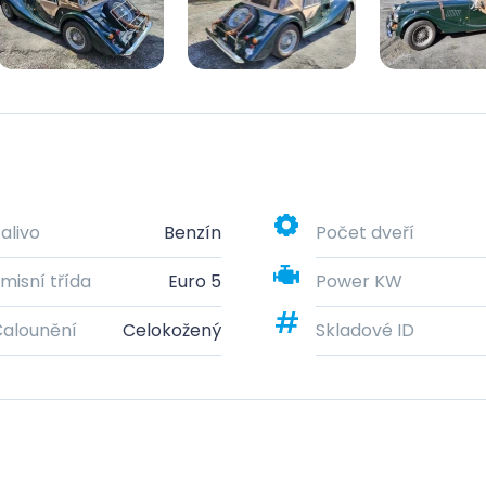
alivo
Benzín
Počet dveří
misní třída
Euro 5
Power KW
alounění
Celokožený
Skladové ID