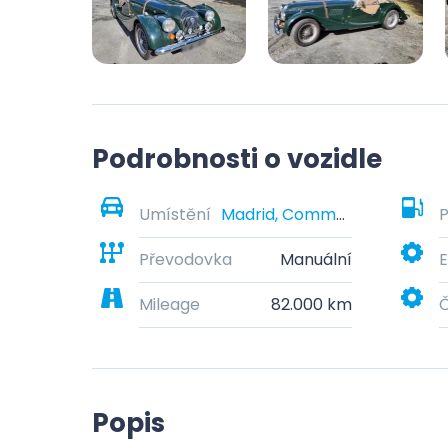
Podrobnosti o vozidle
Umístění
Madrid, Community of Madrid, Spain
P
Převodovka
Manuální
E
Mileage
82.000 km
Č
Popis