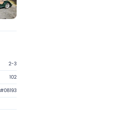
2-3
102
#08193