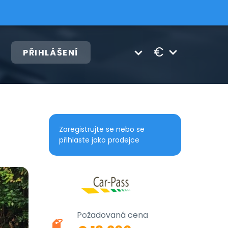
€
PŘIHLÁŠENÍ
Zaregistrujte se nebo se
přihlaste jako prodejce
Požadovaná cena