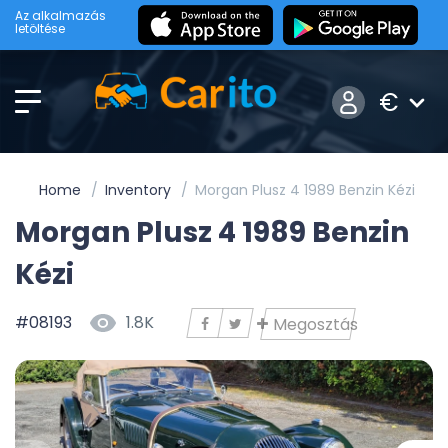
Az alkalmazás
letöltése
€
Home
Inventory
Morgan Plusz 4 1989 Benzin Kézi
Morgan Plusz 4 1989 Benzin
Kézi
#08193
1.8K
Megosztás