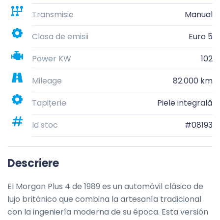
Transmisie
Manual
Clasa de emisii
Euro 5
Power KW
102
Mileage
82.000 km
Tapițerie
Piele integrală
Id stoc
#08193
Descriere
El Morgan Plus 4 de 1989 es un automóvil clásico de 
lujo británico que combina la artesanía tradicional 
con la ingeniería moderna de su época. Esta versión 