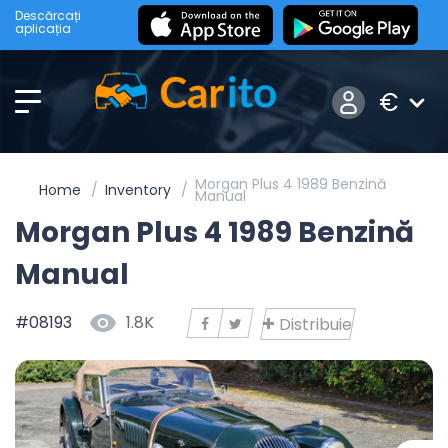
Descărcați
aplicația
€
Morgan Plus 4 1989 Benzină
Home
Inventory
Manual
Morgan Plus 4 1989 Benzină
Manual
#08193
1.8K
Distribuie