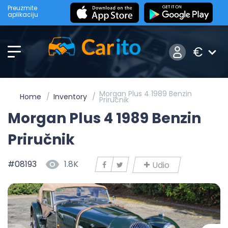
Preuzmite
aplikaciju
€
Morgan Plus 4 1989 Benzin
Home
Inventory
Priručnik
Morgan Plus 4 1989 Benzin
Priručnik
#08193
1.8K
Udio