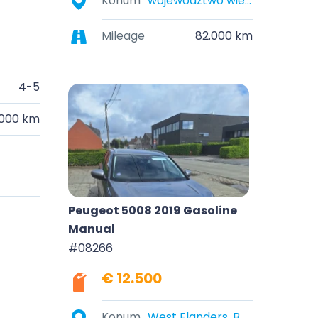
Konum
województwo wielkopolskie, Polska
Mileage
82.000 km
4-5
.000 km
Peugeot 5008 2019 Gasoline
Manual
#08266
€ 12.500
Konum
West Flanders, Belgium