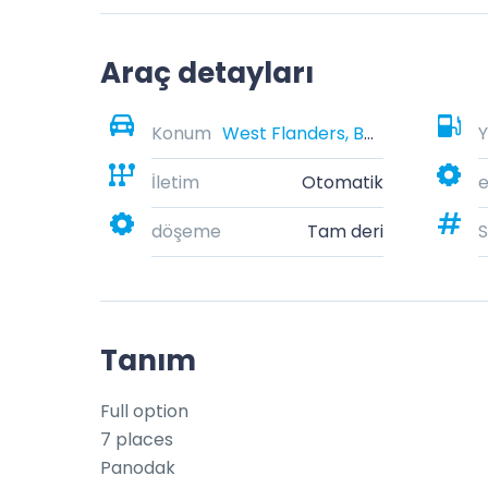
Araç detayları
Konum
West Flanders, Belgium
Y
İletim
Otomatik
e
döşeme
Tam deri
S
Tanım
Full option

7 places

Panodak
