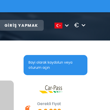
€
GIRIŞ YAPMAK
Bayi olarak kaydolun veya
oturum açın
Gerekli Fiyat