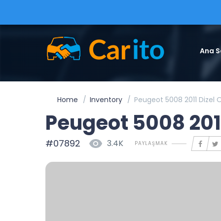
Ana S
Home
Inventory
Peugeot 5008 2011 Dizel 
Peugeot 5008 201
#07892
3.4K
PAYLAŞMAK