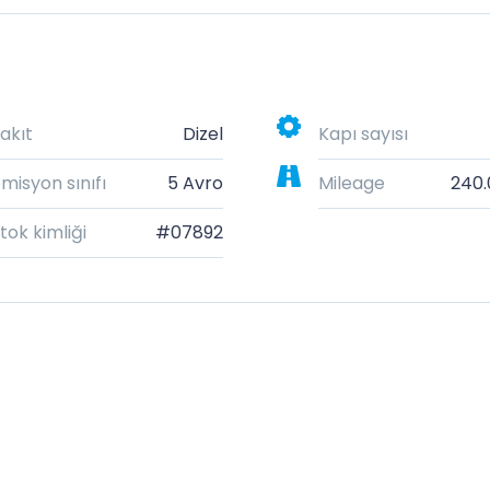
akıt
Dizel
Kapı sayısı
misyon sınıfı
5 Avro
Mileage
240
tok kimliği
#07892