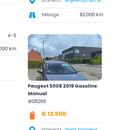
Standort
województwo wielkopolskie, Polska
Mileage
82.000 km
4-5
.000 km
Peugeot 5008 2019 Gasoline
Manual
#08266
€ 12.500
Standort
West Flanders, Belgium