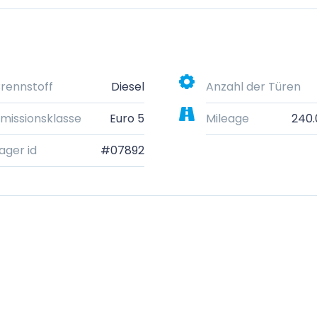
rennstoff
Diesel
Anzahl der Türen
missionsklasse
Euro 5
Mileage
240
ager id
#07892