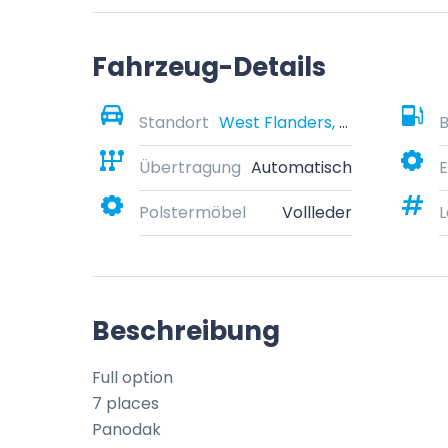
Fahrzeug-Details
Standort
West Flanders, Belgium
B
Übertragung
Automatisch
E
Polstermöbel
Vollleder
L
Beschreibung
Full option

7 places

Panodak
