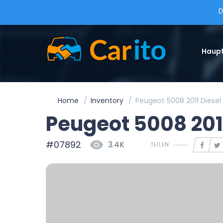
D
Haupt
Home
Inventory
Peugeot 5008 2011 Diese
Peugeot 5008 201
#07892
3.4K
TEILEN