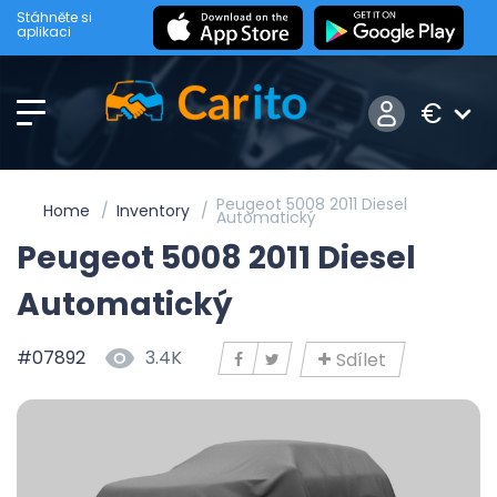
Stáhněte si
aplikaci
€
Peugeot 5008 2011 Diesel
Home
Inventory
Automatický
Peugeot 5008 2011 Diesel
Automatický
#07892
3.4K
Sdílet