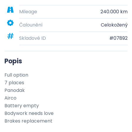
Mileage
240.000 km
Čalounění
Celokožený
Skladové ID
#07892
Popis
Full option

7 places

Panodak

Airco

Battery empty

Bodywork needs love

Brakes replacement
