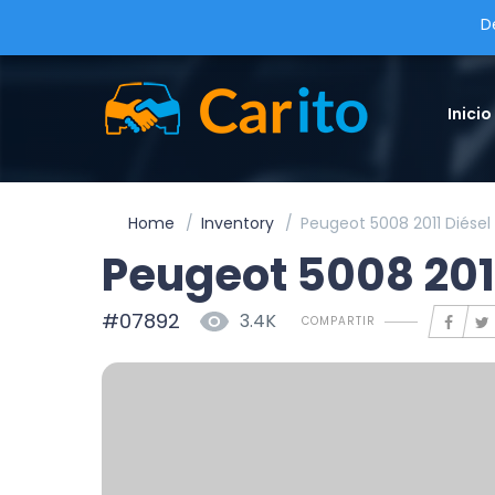
D
Inicio
Home
Inventory
Peugeot 5008 2011 Diése
Peugeot 5008 201
#07892
3.4K
COMPARTIR