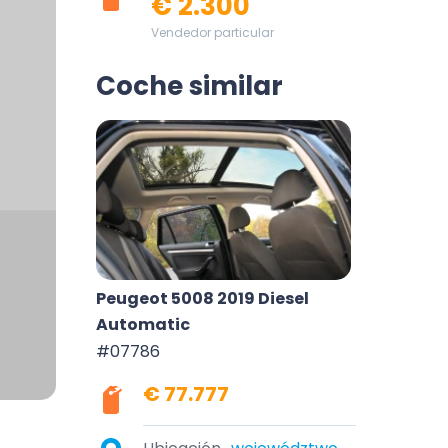
€ 2.300
Vendedor particular
Coche similar
Peugeot 5008 2019 Diesel
Automatic
#07786
€ 77.777