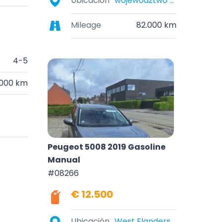
Ubicación
województwo wielkopolskie, Polska
Mileage
82.000 km
4-5
.000 km
Peugeot 5008 2019 Gasoline
Manual
#08266
€ 12.500
Ubicación
West Flanders, Belgium