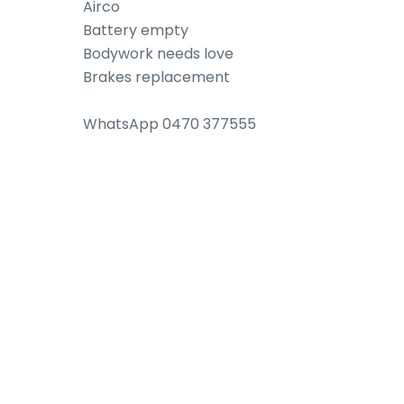
Airco

Battery empty

Bodywork needs love

Brakes replacement

WhatsApp 0470 377555