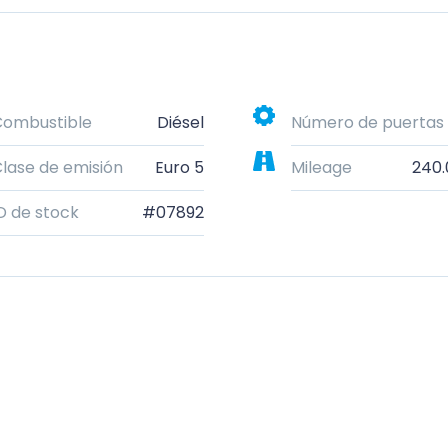
Combustible
Diésel
Número de puertas
lase de emisión
Euro 5
Mileage
240
D de stock
#07892