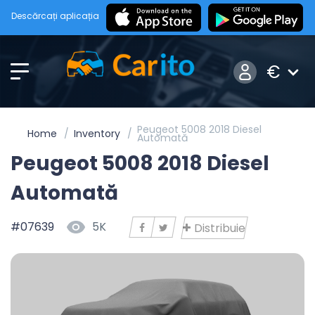
Descărcați aplicația
€
Peugeot 5008 2018 Diesel
Home
Inventory
Automată
Peugeot 5008 2018 Diesel
Automată
#07639
5K
Distribuie