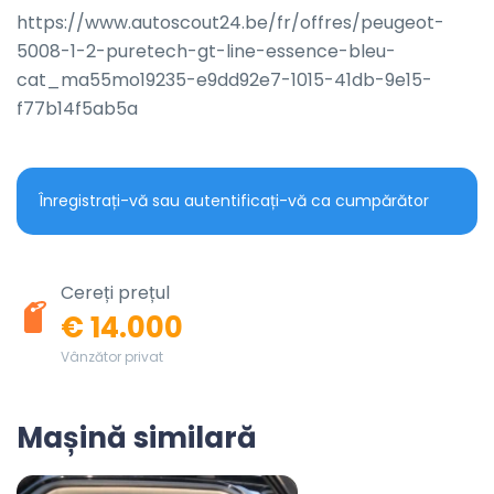
https://www.autoscout24.be/fr/offres/peugeot-
5008-1-2-puretech-gt-line-essence-bleu-
cat_ma55mo19235-e9dd92e7-1015-41db-9e15-
f77b14f5ab5a
Înregistrați-vă sau autentificați-vă ca cumpărător
Cereți prețul
€ 14.000
Vânzător privat
Mașină similară