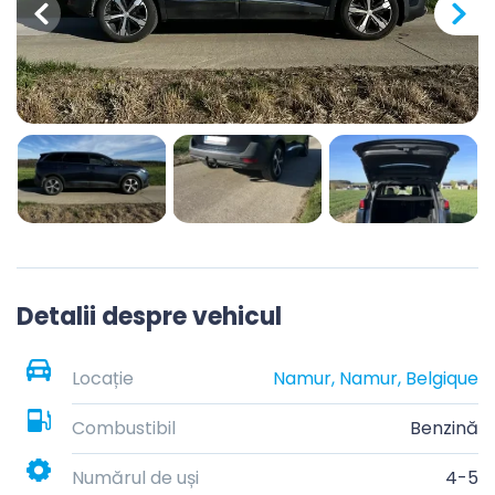
Detalii despre vehicul
Locație
Namur, Namur, Belgique
Combustibil
Benzină
Numărul de uși
4-5