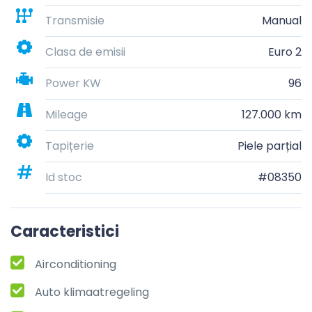
Transmisie
Manual
Clasa de emisii
Euro 2
Power KW
96
Mileage
127.000 km
Tapițerie
Piele parțial
Id stoc
#08350
Caracteristici
Airconditioning
Auto klimaatregeling