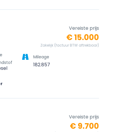
Vereiste prijs
€ 15.000
Zakelijk (factuur BTW aftrekbaar)
e
Mileage
ndstof
182.857
esel
er
Vereiste prijs
€ 9.700