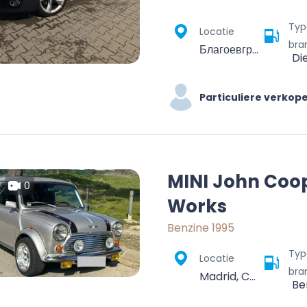
Typ
Locatie
bra
Благоевград, 2700, България
Di
Particuliere verkop
MINI John Coo
0
Works
Benzine 1995
Typ
Locatie
bra
Madrid, Community of Madrid, Spain
Be