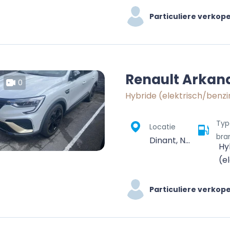
Particuliere verkop
Renault Arkan
0
Hybride (elektrisch/benzi
Typ
Locatie
bra
Dinant, Namur, Wallonie, Belgique
Hy
(e
Particuliere verkop