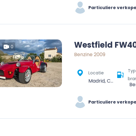
Particuliere verkop
Westfield FW4
0
Benzine 2009
Typ
Locatie
bra
Madrid, Community of Madrid, Spain
Be
Particuliere verkop