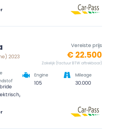
er
a
Vereiste prijs
€ 22.500
ne) 2023
Zakelijk (factuur BTW aftrekbaar)
e
Engine
Mileage
ndstof
105
30.000
bride
lektrisch/benzine)
er