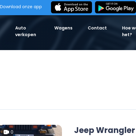
Download onze app
Auto
Wagens
Contact
Hoe w
verkopen
het?
Jeep Wrangler
0