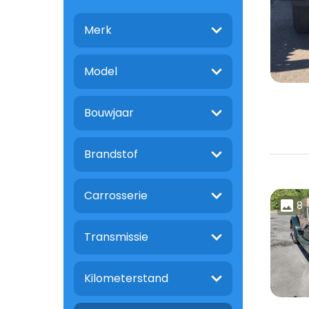
Merk
Model
Bouwjaar
Brandstof
Carrosserie
8
Transmissie
Kilometerstand