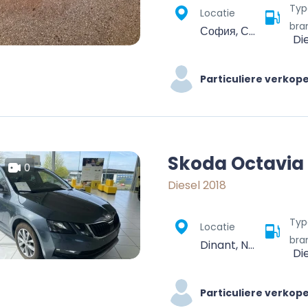
Typ
Locatie
bra
София, Средец, Столична, София-град, България
Di
Particuliere verkop
Skoda Octavia
0
Diesel 2018
Typ
Locatie
bra
Dinant, Namur, Wallonie, Belgique
Di
Particuliere verkop