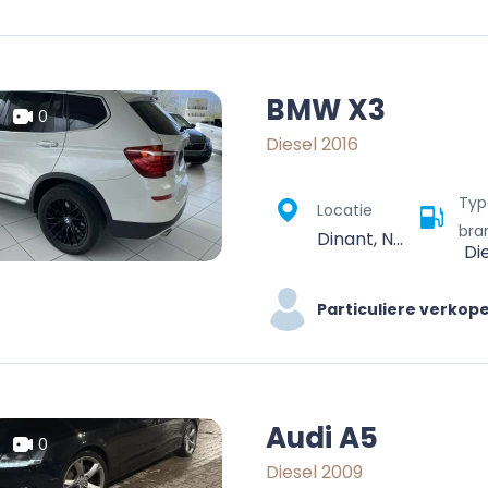
BMW X3
0
Diesel 2016
Typ
Locatie
bra
Dinant, Namur, Wallonie, Belgique
Di
Particuliere verkop
Audi A5
0
Diesel 2009