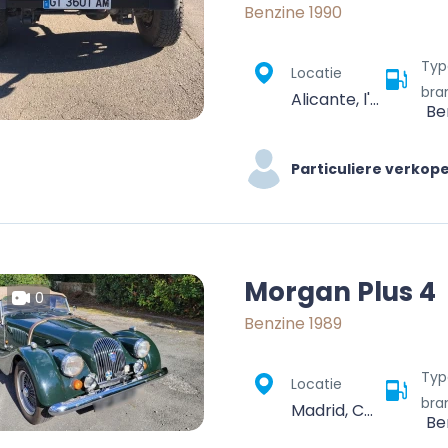
Benzine 1990
Typ
Locatie
bra
Alicante, l'Alacantí, Alacant / Alicante, Valencian Community, Spain
Be
Particuliere verkop
Morgan Plus 4
0
Benzine 1989
Typ
Locatie
bra
Madrid, Community of Madrid, Spain
Be