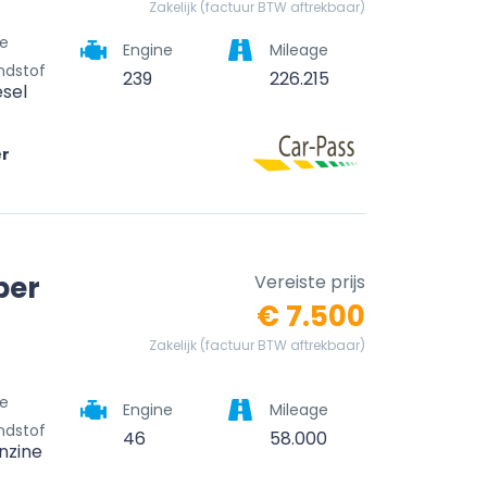
Zakelijk (factuur BTW aftrekbaar)
e
Engine
Mileage
ndstof
239
226.215
esel
er
per
Vereiste prijs
€ 7.500
Zakelijk (factuur BTW aftrekbaar)
e
Engine
Mileage
ndstof
46
58.000
nzine