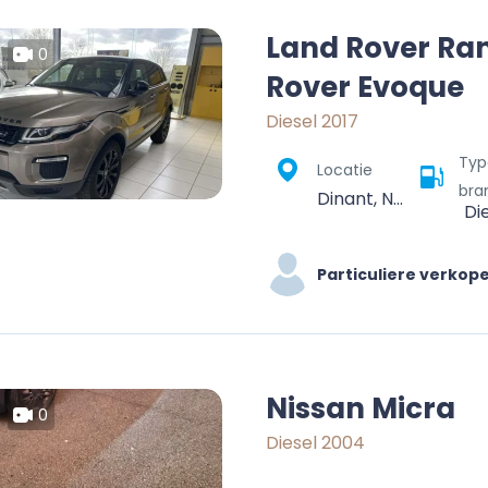
Land Rover Ra
0
Rover Evoque
Diesel 2017
Typ
Locatie
bra
Dinant, Namur, Wallonie, Belgique
Di
Particuliere verkop
Nissan Micra
0
Diesel 2004