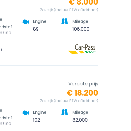
€ 8.000
Zakelijk (factuur BTW aftrekbaar)
e
Engine
Mileage
ndstof
89
106.000
nzine
er
Vereiste prijs
€ 18.200
Zakelijk (factuur BTW aftrekbaar)
e
Engine
Mileage
ndstof
102
82.000
nzine