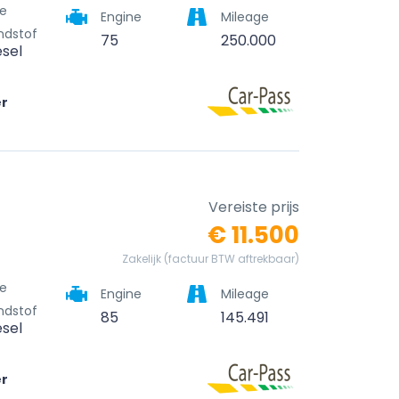
e
Engine
Mileage
ndstof
75
250.000
esel
er
Vereiste prijs
€ 11.500
Zakelijk (factuur BTW aftrekbaar)
e
Engine
Mileage
ndstof
85
145.491
esel
er