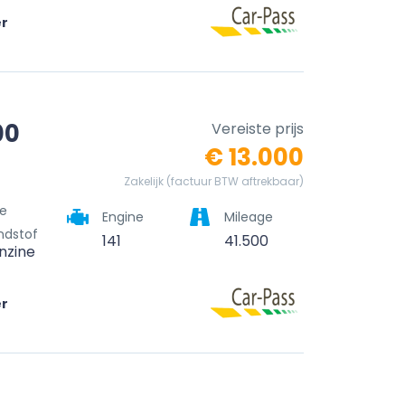
er
00
Vereiste prijs
€ 13.000
Zakelijk (factuur BTW aftrekbaar)
e
Engine
Mileage
ndstof
141
41.500
nzine
er