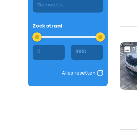
Zoek straal
17
0
1000
Alles resetten