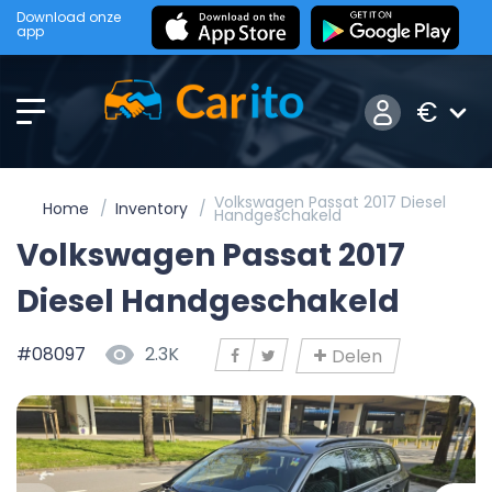
Download onze
app
€
Volkswagen Passat 2017 Diesel
Home
Inventory
Handgeschakeld
Volkswagen Passat 2017
Diesel Handgeschakeld
#08097
2.3K
Delen