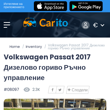
Изтегляне на
приложението
€
Volkswagen Passat 2017 Дизелово
Home
Inventory
гориво Ръчно управление
Volkswagen Passat 2017
Дизелово гориво Ръчно
управление
#08097
2.3K
Сподели