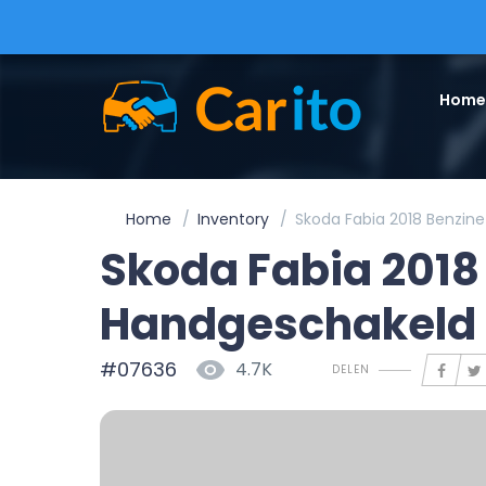
Home
Home
Inventory
Skoda Fabia 2018 Benzin
Skoda Fabia 2018
Handgeschakeld
#07636
4.7K
DELEN