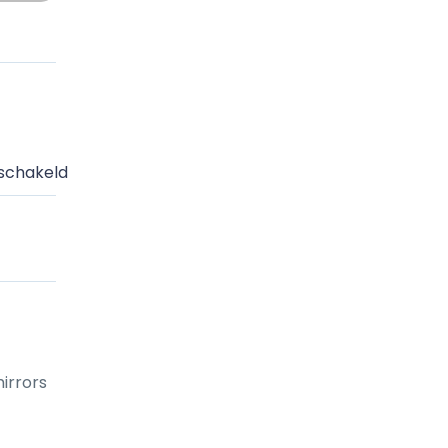
schakeld
mirrors