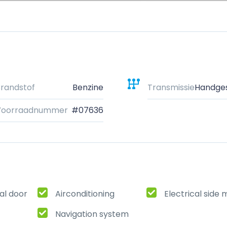
randstof
Benzine
Transmissie
Handge
Voorraadnummer
#07636
al door
Airconditioning
Electrical side 
Navigation system