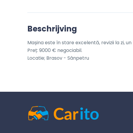
Beschrijving
Mașina este în stare excelentă, revizii la zi, u
Preț: 9000 € negociabil.

Locatie; Brasov - Sânpetru