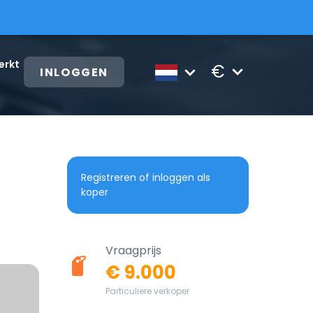
erkt
€
INLOGGEN
Registreren of inloggen als
koper
Vraagprijs
€ 9.000
Particuliere verkoper