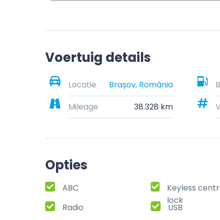
Voertuig details
Locatie
Brașov, România
B
Mileage
38.328 km
Opties
ABC
Keyless centr
lock
Radio
USB