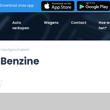
Download onze app
Auto
Wagens
Contact
Hoe w
verkopen
het?
e Handgeschakeld
 Benzine