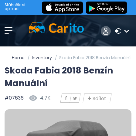
Stáhněte si
aplikaci
€
Home
Inventory
Skoda Fabia 2018 Benzín Manuální
Skoda Fabia 2018 Benzín
Manuální
#07636
4.7K
Sdílet