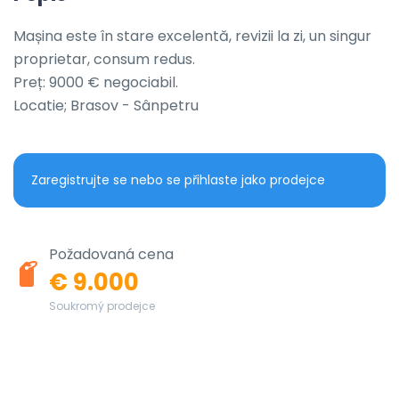
Mașina este în stare excelentă, revizii la zi, un singur 
proprietar, consum redus. 

Preț: 9000 € negociabil.

Locatie; Brasov - Sânpetru
Zaregistrujte se nebo se přihlaste jako prodejce
Požadovaná cena
€ 9.000
Soukromý prodejce