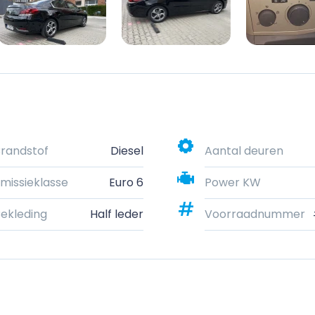
randstof
Diesel
Aantal deuren
missieklasse
Euro 6
Power KW
ekleding
Half leder
Voorraadnummer