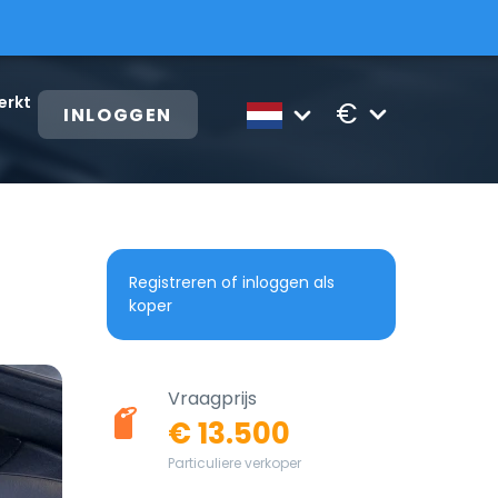
erkt
€
INLOGGEN
Registreren of inloggen als
koper
Vraagprijs
€ 13.500
Particuliere verkoper