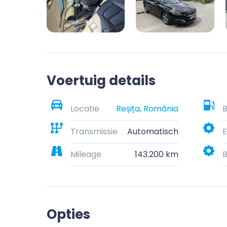
Voertuig details
Locatie
Reșița, România
B
Transmissie
Automatisch
E
Mileage
143.200 km
B
Opties