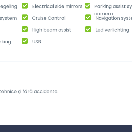
regeling
Electrical side mirrors
Parking assist 
camera
t system
Cruise Control
Navigation sys
High beam assist
Led verlichting
rking
USB
tehnice și fără accidente.