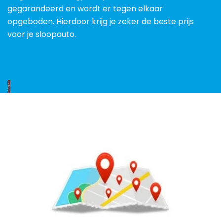
gegarandeerd en wordt er tegen elkaar
opgeboden. Hierdoor krijg je zeker de beste prijs
voor je sloopauto.