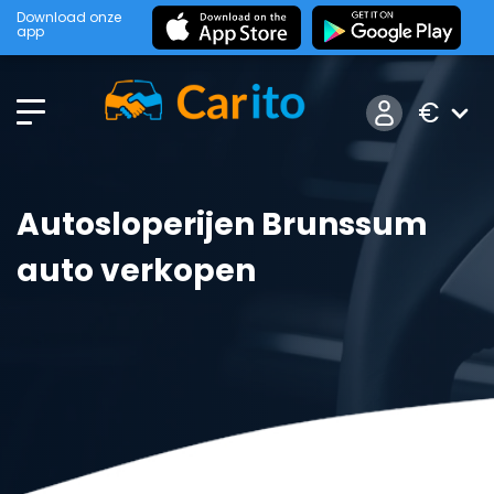
Download onze
app
€
Autosloperijen Brunssum
auto verkopen