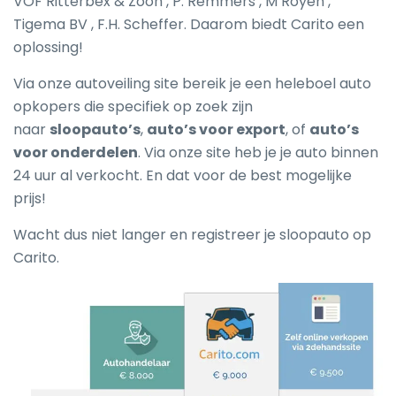
VOF Ritterbex & Zoon , P. Remmers , M Royen ,
Tigema BV , F.H. Scheffer. Daarom biedt Carito een
oplossing!
Via onze autoveiling site bereik je een heleboel auto
opkopers die specifiek op zoek zijn
naar
sloopauto’s
,
auto’s voor export
, of
auto’s
voor onderdelen
. Via onze site heb je je auto binnen
24 uur al verkocht. En dat voor de best mogelijke
prijs!
Wacht dus niet langer en registreer je sloopauto op
Carito.