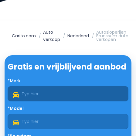
Auto
Autosloperijen
Carito.com
Nederland
Brunssum auto
verkoop
verkopen
Gratis en vrijblijvend aanbod
*Merk
*Model