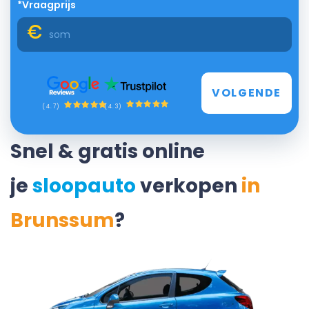
*Vraagprijs
VOLGENDE
(4.3)
(4.7)
Snel & gratis online
je
sloopauto
verkopen
in
Brunssum
?