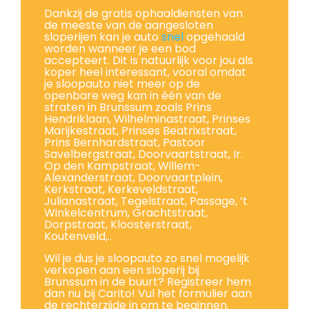
Dankzij de gratis ophaaldiensten van
de meeste van de aangesloten
sloperijen kan je auto
snel
opgehaald
worden wanneer je een bod
accepteert. Dit is natuurlijk voor jou als
koper heel interessant, vooral omdat
je sloopauto niet meer op de
openbare weg kan in één van de
straten in Brunssum zoals Prins
Hendriklaan, Wilhelminastraat, Prinses
Marijkestraat, Prinses Beatrixstraat,
Prins Bernhardstraat, Pastoor
Savelbergstraat, Doorvaartstraat, Ir.
Op den Kampstraat, Willem-
Alexanderstraat, Doorvaartplein,
Kerkstraat, Kerkeveldstraat,
Julianastraat, Tegelstraat, Passage, ’t
Winkelcentrum, Grachtstraat,
Dorpstraat, Kloosterstraat,
Koutenveld,..
Wil je dus je sloopauto zo snel mogelijk
verkopen aan een sloperij bij
Brunssum in de buurt? Registreer hem
dan nu bij Carito! Vul het formulier aan
de rechterzijde in om te beginnen.