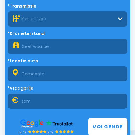
*Transmissie
Kies of type
*Kilometerstand
*Locatie auto
*Vraagprijs
VOLGENDE
(4.3)
(4.7)