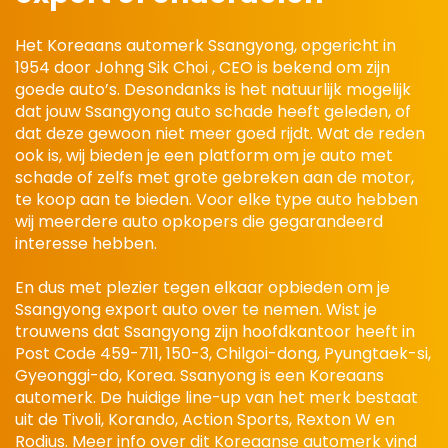
Het Koreaans automerk Ssangyong, opgericht in
1954 door Johng Sik Choi , CEO is bekend om zijn
goede auto’s. Desondanks is het natuurlijk mogelijk
dat jouw Ssangyong auto schade heeft geleden, of
dat deze gewoon niet meer goed rijdt. Wat de reden
ook is, wij bieden je een platform om je auto met
schade of zelfs met grote gebreken aan de motor,
te koop aan te bieden. Voor elke type auto hebben
wij meerdere auto opkopers die gegarandeerd
interesse hebben.
En dus met plezier tegen elkaar opbieden om je
Ssangyong export auto over te nemen. Wist je
trouwens dat Ssangyong zijn hoofdkantoor heeft in
Post Code 459-711, 150-3, Chilgoi-dong, Pyungtaek-si,
Gyeonggi-do, Korea. Ssanyong is een Koreaans
automerk. De huidige line-up van het merk bestaat
uit de Tivoli, Korando, Action Sports, Rexton W en
Rodius. Meer info over dit Koreaanse automerk vind