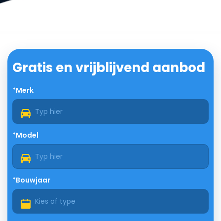
Gratis en vrijblijvend aanbod
*Merk
*Model
*Bouwjaar