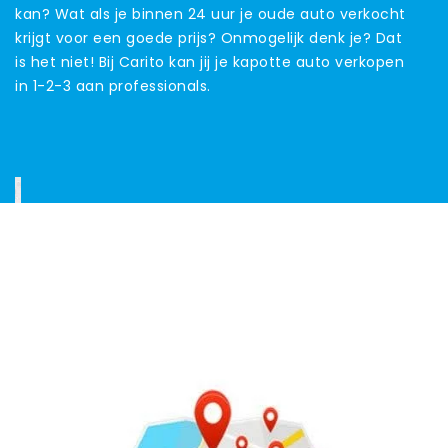
kan? Wat als je binnen 24 uur je oude auto verkocht
krijgt voor een goede prijs? Onmogelijk denk je? Dat
is het niet! Bij Carito kan jij je kapotte auto verkopen
in 1-2-3 aan professionals.