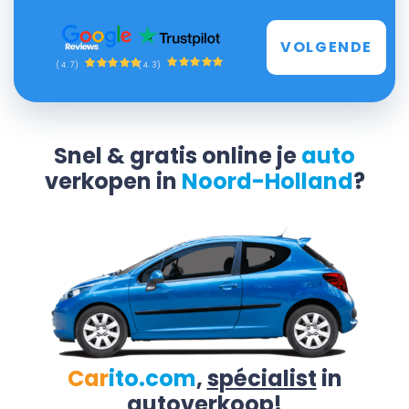
VOLGENDE
(4.3)
(4.7)
Snel & gratis online je
auto
verkopen in
Noord-Holland
?
Car
ito.com
,
spécialist
in
autoverkoop!