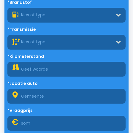
*Brandstof
Kies of type
*Transmissie
Kies of type
*Kilometerstand
*Locatie auto
*Vraagprijs