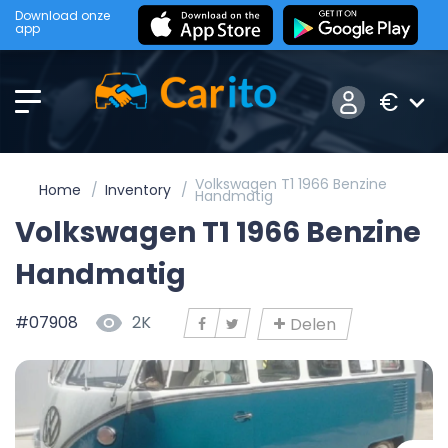
Download onze
app
€
Volkswagen T1 1966 Benzine
Home
Inventory
Handmatig
Volkswagen T1 1966 Benzine
Handmatig
#07908
2K
Delen