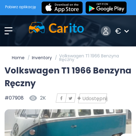
Pobierz aplikację
€
Volkswagen T1 1966 Benzyna
Home
Inventory
Ręczny
Volkswagen T1 1966 Benzyna
Ręczny
#07908
2K
Udostępnij