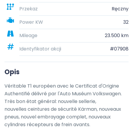
Przekaz
Ręczny
Power KW
32
Mileage
23.500 km
Identyfikator akcji
#07908
Opis
Véritable T1 européen avec le Certificat d'Origine 
Authentifié délivré par l'Auto Muséum Volkswagen. 
Très bon état général: nouvelle sellerie, 

nouvelles ceintures de sécurité Kärman, nouveaux 
pneus, nouvel embrayage complet, nouveaux 
cylindres récepteurs de frein avants.